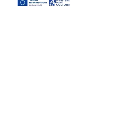
Bereits als Campo Sonaldo (Campus
Sonaldi) bekannt, stammen die ersten
Dokumente der kamaldolischen
Annalisten, die die Existenz des Ortes
bezeugen, aus dem Jahr 1425 und
erinnern daran, wie 1264 der Abt von
Santa Maria in Cosmedin oder
dell'Isola die Burg von Santa Sofia an
die Männer der Gemeinde
Camposonaldo, um frei ihren eigenen
Pfarrer zu wählen. Andere
Dokumente, die im Archiv des
Bischofs von San Sepolcro aufbewahrt
werden, stammen aus dem Jahr 1598.